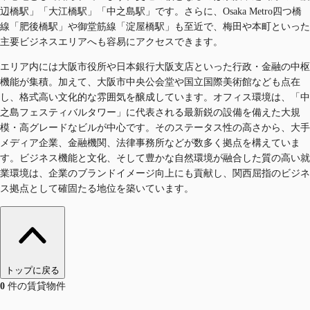
辺橋駅」「大江橋駅」「中之島駅」です。さらに、Osaka Metro四つ橋
線「肥後橋駅」や御堂筋線「淀屋橋駅」も至近で、梅田や本町といった
主要ビジネスエリアへも容易にアクセスできます。
エリア内には大阪市役所や日本銀行大阪支店といった行政・金融の中枢
機能が集積。加えて、大阪市中央公会堂や国立国際美術館なども点在
し、格式高い文化的な雰囲気を醸成しています。オフィス環境は、「中
之島フェスティバルタワー」に代表される最新鋭の設備を備えた大規
模・高グレードなビルが中心です。そのステータス性の高さから、大手
メディア企業、金融機関、法律事務所などが数多く拠点を構えていま
す。ビジネス機能と文化、そして豊かな自然環境が融合した質の高い就
業環境は、企業のブランドイメージ向上にも貢献し、関西屈指のビジネ
ス拠点として確固たる地位を築いています。
トップに戻る
0
件の賃貸物件