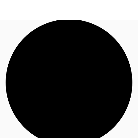
JP
オフィス・事務所
お電話
お問合せ
倉庫・物流センター
地図検索
記事
仲介会社様はこちらへ
お気に入り