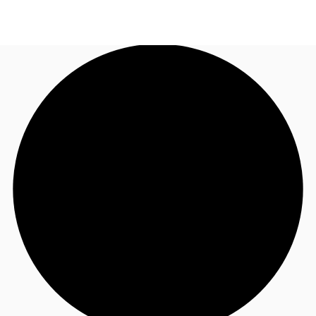
JP
オフィス・事務所
お電話
お問合せ
倉庫・物流センター
地図検索
記事
仲介会社様はこちらへ
お気に入り