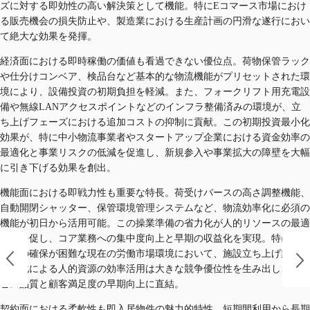
ズに対する即効性の高い解決策として機能。特にEコマース市場におけ
る販売機会の損失防止や、製造業における生産計画の円滑な遂行におい
て絶大な効果を発揮。
経済面における即時稼働の価値も看過できない優位点。荷物保管ラック
や仕分けコンベア、検品台など基本的な物流機能がプリセットされた環
境により、設備投資の初期負担を軽減。また、フォークリフト用充電設
備や無線LANアクセスポイントなどのインフラ整備済みの環境が、立
ち上げフェーズにおける追加コストの抑制に貢献。この初期投資最小化
効果が、特に中小物流事業者やスタートアップ企業における資金効率の
最適化と事業リスクの低減を促進し、新規参入や事業拡大の障壁を大幅
に引き下げる効果を創出。
機能面における即戦力性も重要な特長。荷受けバースの高さ調整機能、
自動開閉シャッター、保管環境管理システムなど、物流効率化に必須の
機能が初日から活用可能。この操業準備の省力化が人的リソースの最適
配分を促し、コア業務への集中度向上と早期の収益化を実現。特に物流
人材の確保が困難な現在の労働市場環境において、施設立ち上げ業務の
最小化による人的資源の効率活用は大きな競争優位性を生み出し、サー
ビス品質と顧客満足度の早期向上に直結。
契約面における柔軟性も即入居物件の魅力的特性。短期間利用から長期