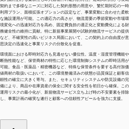
契約まで多様なニーズに対応した契約形態の用意や、繁忙期対応の一時
利用プラン、面積拡張オプションの設定など、事業変動に合わせた柔軟
な施設運用が可能。この適応力の高さが、物流需要の季節変動や市場環
境変化への迅速対応力を高め、固定費負担の適正化と変動費化による財
務健全性の維持に貢献。特に新規事業展開や試験的物流サービスの提供
など、不確実性の高いビジネス局面において、この契約上の自由度が意
思決定の迅速化と事業リスクの分散化を促進。
環境面における即時対応力も見逃せない優位性。温度・湿度管理機能や
断熱性能など、保管商材の特性に応じた環境制御システムの即時活用が
可能。食品・医薬品・精密機器など、特殊な保管条件を要する高付加価
値商材の取扱いにおいて、この環境整備済みの状態が品質保証と顧客信
頼性の確立に大きく寄与。また、セキュリティシステムや防災設備の完
備により、商品や在庫資産の保全に関する安全性を初日から確保。この
運用リスクの最小化が、新規物流サービス立ち上げ時の不安要素を排除
し、事業計画の確実な遂行と顧客への信頼性アピールを強力に支援。