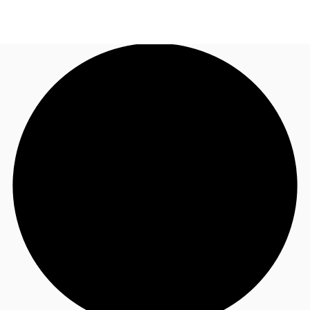
JP
オフィス・事務所
お電話
お問合せ
倉庫・物流センター
地図検索
記事
仲介会社様はこちらへ
お気に入り