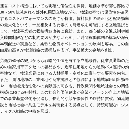
運営コスト構造においても明確な優位性を保持。地価水準が都心部比で
30～50%低減される郊外IC周辺立地ながら、物流効率では優位性を確保
するコストパフォーマンスの高さが特徴。賃料負担の適正化と配送効率
の最大化という、一見相反する要素の同時達成を可能にする立地選択と
して、物流事業者の収益構造改善に直結。また、都心部の交通規制や搬
入時間制限などの制約要因が少ないため、24時間稼働体制の構築や深夜
早朝配送の実施など、柔軟な物流オペレーションの展開も容易。この自
由度の高さが物流戦略の選択肢を広げ、事業拡大の余地を創出。
労働力確保の観点からも戦略的価値を有する立地条件。従業員通勤のた
めの自家用車アクセスの容易さや、近隣住宅地からの通勤バス運行の効
率性など、物流業界における人材採用・定着化に寄与する要素を内包。
また、周辺地域の工業団地や商業施設との協調による地域雇用創出効果
や、地域経済活性化への貢献度の高さも、行政機関や地域社会との関係
構築における好材料。この社会的価値創出が企業イメージの向上と地域
での事業基盤強化を促進し、長期的な競争優位性の維持に貢献。物流施
設と地域社会の共生モデルを具現化する拠点として、持続可能なロジス
ティクス戦略の中核を形成。