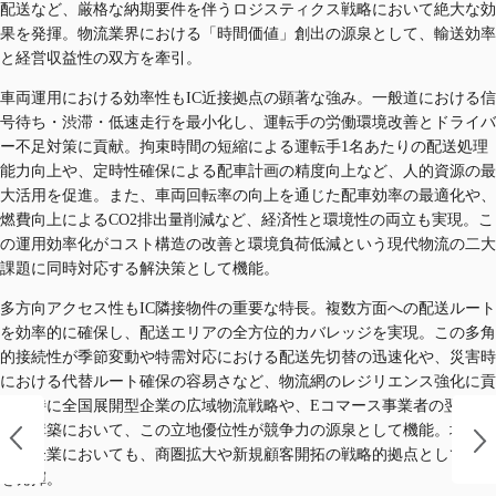
配送など、厳格な納期要件を伴うロジスティクス戦略において絶大な効
果を発揮。物流業界における「時間価値」創出の源泉として、輸送効率
と経営収益性の双方を牽引。
車両運用における効率性もIC近接拠点の顕著な強み。一般道における信
号待ち・渋滞・低速走行を最小化し、運転手の労働環境改善とドライバ
ー不足対策に貢献。拘束時間の短縮による運転手1名あたりの配送処理
能力向上や、定時性確保による配車計画の精度向上など、人的資源の最
大活用を促進。また、車両回転率の向上を通じた配車効率の最適化や、
燃費向上によるCO2排出量削減など、経済性と環境性の両立も実現。こ
の運用効率化がコスト構造の改善と環境負荷低減という現代物流の二大
課題に同時対応する解決策として機能。
多方向アクセス性もIC隣接物件の重要な特長。複数方面への配送ルート
を効率的に確保し、配送エリアの全方位的カバレッジを実現。この多角
的接続性が季節変動や特需対応における配送先切替の迅速化や、災害時
における代替ルート確保の容易さなど、物流網のレジリエンス強化に貢
献。特に全国展開型企業の広域物流戦略や、Eコマース事業者の翌日配
送網構築において、この立地優位性が競争力の源泉として機能。地域密
着型企業においても、商圏拡大や新規顧客開拓の戦略的拠点として価値
を発揮。