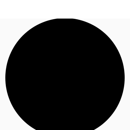
JP
オフィス・事務所
お電話
お問合せ
倉庫・物流センター
地図検索
記事
仲介会社様はこちらへ
お気に入り