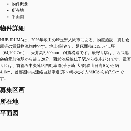
物件概要
所在地
平面図
物件詳細
HUB IRUMAは、2026年竣工の埼玉県入間市にある、物流施設、貸し倉
庫等の賃貸物流物件です。地上4階建て、延床面積は19,574.1坪
（64,707.7㎡）、天井高5,500mm、耐震構造です。最寄り駅は、西武池
袋線元加治駅から徒歩20分、西武池袋線仏子駅から徒歩27分です。最寄
りICは、首都圏中央連絡自動車道(茅ヶ崎-大栄)狭山日高ICから約
4.1km、首都圏中央連絡自動車道(茅ヶ崎-大栄)入間ICから約7.9kmで
す。
募集区画
所在地
平面図