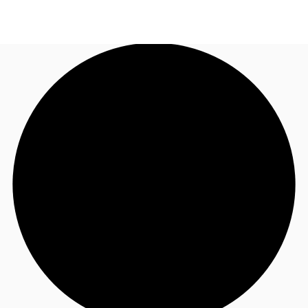
JP
オフィス・事務所
お電話
お問合せ
倉庫・物流センター
地図検索
記事
仲介会社様はこちらへ
お気に入り