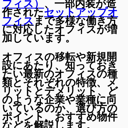
フィス）
、一部内装が造
作された
セットアップオ
フィス
まで多様な働き方
に対応したオフィスが増
加しています。
オフィスの移転や新規開
設にあたり、知っておき
たい最新のオフィスの種
類とそれぞれの特徴、メ
リットとデメリット、ど
のような企業や業種に向
いているのか、選び方の
ポイント、おすすめ物件
などを解説します。