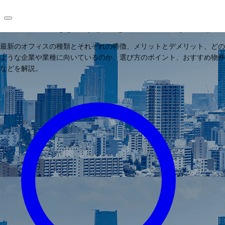
賃貸オフィスの種類と特徴、企業
ニーズに合った選び方のポイント
最新のオフィスの種類とそれぞれの特徴、メリットとデメリット、どの
JP
ような企業や業種に向いているのか、選び方のポイント、おすすめ物件
オフィス・事務所
などを解説。
お電話
お問合せ
倉庫・物流センター
地図検索
記事
仲介会社様はこちらへ
お気に入り