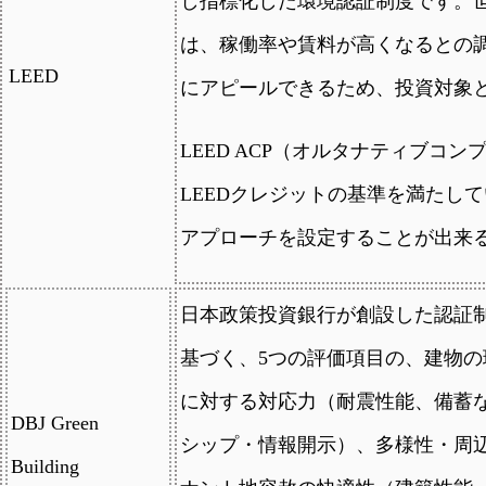
し指標化した環境認証制度です。世
は、稼働率や賃料が高くなるとの
LEED
にアピールできるため、投資対象
LEED ACP（オルタナティブコ
LEEDクレジットの基準を満たし
アプローチを設定することが出来
日本政策投資銀行が創設した認証制
基づく、5つの評価項目の、建物
に対する対応力（耐震性能、備蓄
DBJ Green
シップ・情報開示）、多様性・周
Building