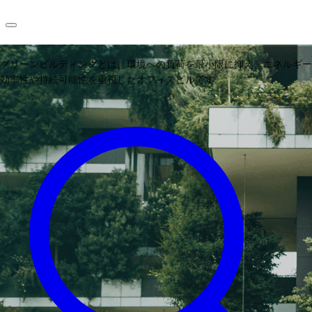
企業が注目するグリーンビルディ
ングとは？
グリーンビルディングとは、環境への負荷を最小限に抑え、エネルギー
JP
効率性や持続可能性を重視したオフィスビルです。
オフィス・事務所
お電話
お問合せ
倉庫・物流センター
地図検索
記事
仲介会社様はこちらへ
お気に入り