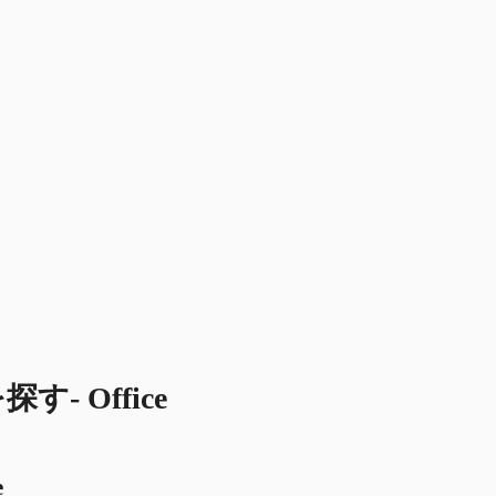
 Office
e