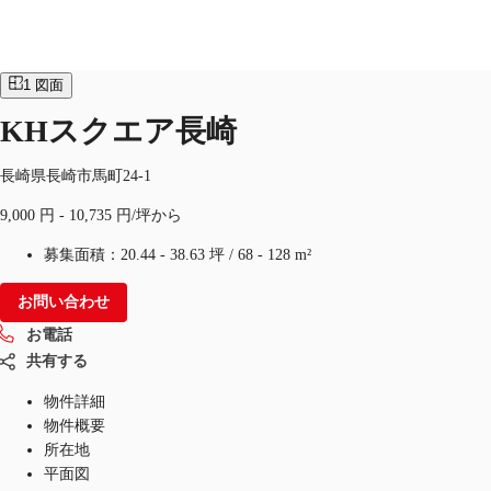
オフィス
物件ID：
JPN-P-001BHG
1
図面
JP
KHスクエア長崎
オフィス・事務所
お電話
お問合せ
長崎県長崎市馬町24-1
倉庫・物流センター
9,000 円 - 10,735 円/坪から
地図検索
募集面積：
20.44 - 38.63 坪
/
68 - 128 m²
記事
お問い合わせ
仲介会社様はこちらへ
お電話
共有する
お気に入り
物件詳細
物件概要
所在地
平面図