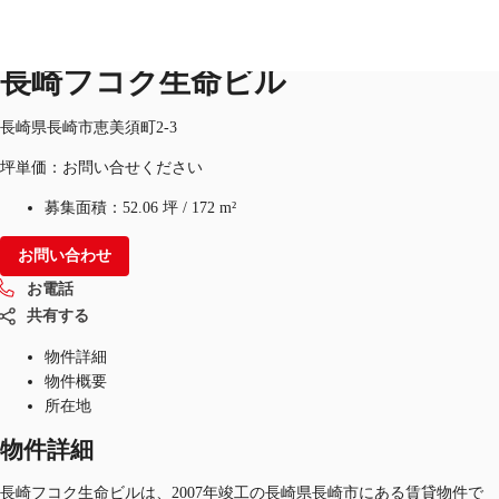
オフィス
物件ID：
JPN-P-00B8JB
長崎フコク生命ビル
JP
長崎県長崎市恵美須町2-3
オフィス・事務所
坪単価：お問い合せください
お電話
お問合せ
倉庫・物流センター
募集面積：
52.06 坪
/
172 m²
地図検索
お問い合わせ
お電話
記事
共有する
仲介会社様はこちらへ
物件詳細
物件概要
お気に入り
所在地
物件詳細
長崎フコク生命ビルは、2007年竣工の長崎県長崎市にある賃貸物件で