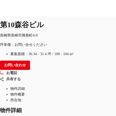
オフィス
物件ID：
JPN-P-001ISL
即入居可
第10森谷ビル
長崎県長崎市興善町4-8
オフィス・事務所
倉庫・物流センター
地図検索
坪単価：お問い合せください
募集面積：
30.34 - 31.4 坪
/
100 - 104 m²
お問い合わせ
お電話
共有する
物件詳細
物件概要
所在地
物件詳細