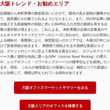
大阪トレンド・お勧めエリア
淀屋橋から本町界隈の御堂筋沿いにかけて、既存の高さ規制が撤廃され
て、超高層ビルが建てられるようになりました。また、2022年以降に順
次竣工する新築物件の供給に伴い1,000坪以上の大型の面積を有する企
業の選択肢が増えました。これによる、 本町界隈の企業の従業員のウ
エルネスやサスティナビリティのニーズに合わせた、自社ビルの売却に
よる移転や、再開発により、御堂筋沿いのエリアでは、今後2025年にか
けて新規供給が続きます。 再開発で供給される大規模な新築ビルで
は、テナントのニーズに応えて差別化を図るために、カフェやフリース
ペース働く場所を自由に選べるABW（Activity Based Working）の導入
や、シェアオフィス・コワーキングスペースの標準化などを採用してい
ます。現在、 これらの御堂筋沿いの新築ビルは、梅田エリアの新築ビ
ルと比較して、価格は抑えられている傾向があります。
大阪オフィスマーケットサマリーをみる
大阪エリアのオフィスを検索する