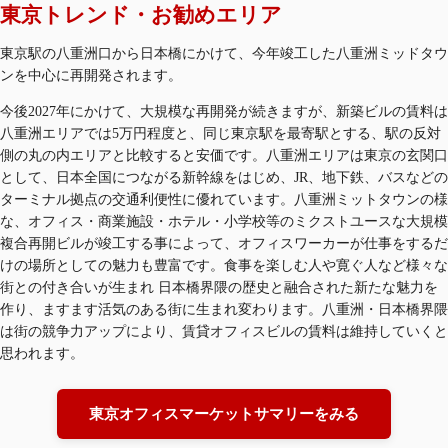
東京トレンド・お勧めエリア
東京駅の八重洲口から日本橋にかけて、今年竣工した八重洲ミッドタウ
ンを中心に再開発されます。​
今後2027年にかけて、大規模な再開発が続きますが、新築ビルの賃料は
八重洲エリアでは5万円程度と、同じ東京駅を最寄駅とする、駅の反対
側の丸の内エリアと比較すると安価です。八重洲エリアは東京の玄関口
として、日本全国につながる新幹線をはじめ、JR、地下鉄、バスなどの
ターミナル拠点の交通利便性に優れています。八重洲ミットタウンの様
な、オフィス・商業施設・ホテル・小学校等のミクストユースな大規模
複合再開ビルが竣工する事によって、オフィスワーカーが仕事をするだ
けの場所としての魅力も豊富です。食事を楽しむ人や寛ぐ人など様々な
街との付き合いが生まれ 日本橋界隈の歴史と融合された新たな魅力を
作り、ますます活気のある街に生まれ変わります。八重洲・日本橋界隈
は街の競争力アップにより、賃貸オフィスビルの賃料は維持していくと
思われます。​
東京オフィスマーケットサマリーをみる