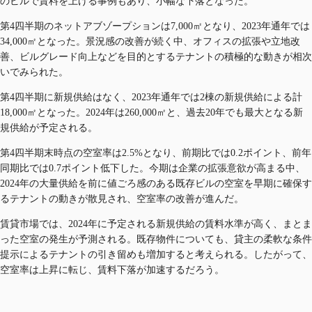
のビルで賃料を上げる事例もあり、小幅な下落となった。
第4四半期のネットアブゾープションは7,000㎡となり、2023年通年では
34,000㎡となった。景況感の改善が続く中、オフィスの拡張や立地改
善、ビルグレード向上などを目的とするテナントの積極的な動きが相次
いでみられた。
第4四半期に新規供給はなく、2023年通年では2棟の新規供給による計
18,000㎡となった。2024年は260,000㎡と、過去20年でも最大となる新
規供給が予定される。
第4四半期末時点の空室率は2.5%となり、前期比では0.2ポイント、前年
同期比では0.7ポイント低下した。今期は企業の拡張意欲が高まる中、
2024年の大量供給を前に値ごろ感のある既存ビルの空室を早期に確保す
るテナントの動きが散見され、空室率の改善が進んだ。
賃貸市場では、2024年に予定される新規供給の賃料水準が高く、まとま
った空室の発生が予測される。既存物件についても、貸主の柔軟な条件
提示によるテナントの引き留めも増加すると考えられる。したがって、
空室率は上昇に転じ、賃料下落が加速するだろう。