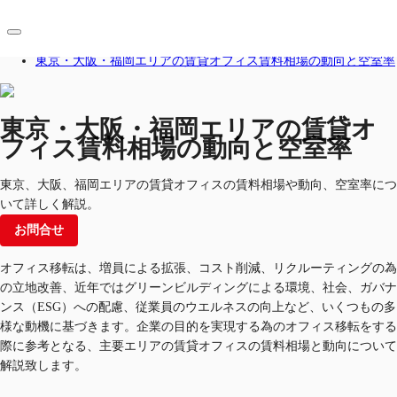
ホーム
ブログ
東京・大阪・福岡エリアの賃貸オフィス賃料相場の動向と空室率
JP
オフィス・事務所
東京・大阪・福岡エリアの賃貸オ
フィス賃料相場の動向と空室率
お電話
お問合せ
倉庫・物流センター
東京、大阪、福岡エリアの賃貸オフィスの賃料相場や動向、空室率につ
地図検索
いて詳しく解説。
お問合せ
記事
オフィス移転は、増員による拡張、コスト削減、リクルーティングの為
仲介会社様はこちらへ
の立地改善、近年ではグリーンビルディングによる環境、社会、ガバナ
お気に入り
ンス（ESG）への配慮、従業員のウエルネスの向上など、いくつもの多
様な動機に基づきます。企業の目的を実現する為のオフィス移転をする
際に参考となる、主要エリアの賃貸オフィスの賃料相場と動向について
解説致します。​