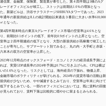
通信業、金融業、保険業、製造業が牽引した。第４四半期は1棟のAグ
レードオフィスビルが竣工し、ストックは前期比1.0％の増加となっ
た。新築ビルは、渋谷サクラステージSHIBUYAタワーであった。2023
年通年の新規供給はJLLの統計開始以来過去３番目に大きい水準618,000
㎡となった。​
第4四半期末時点の東京Aグレードオフィス市場の空室率は4.6％とな
り、前期比0.1ポイントの低下、前年比0.9ポイントの上昇となった。空
室率は２四半期連続の低下となり、大型の新規供給が高稼働で竣工した
ことが寄与した。サブマーケット別でみると、丸の内・大手町と赤坂・
六本木の双方の空室率が上昇した。​
2023年12月時点のオックスフォード・エコノミクスの経済成長予測によ
れば、実質GDP成長率の2024年予測は0.7%に引き上げられ、CPIは横ば
いの1.6%となった。リスクとしては、海外経済の下振れ、物価上昇、
金融市場のボラティリティが挙げられる。2024年の賃貸市場の活動は新
規供給が少ないため、やや減速するとみており、空室率は年末に向けて
低下するとみている。一部のオフィスビルにおいては、既に賃料の回復
が見られており、賃料下落は比較的に穏やかに留まるとみられる。​