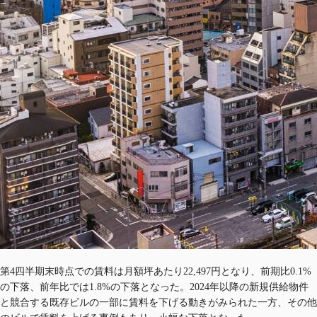
第4四半期末時点での賃料は月額坪あたり22,497円となり、前期比0.1%
の下落、前年比では1.8%の下落となった。2024年以降の新規供給物件
と競合する既存ビルの一部に賃料を下げる動きがみられた一方、その他