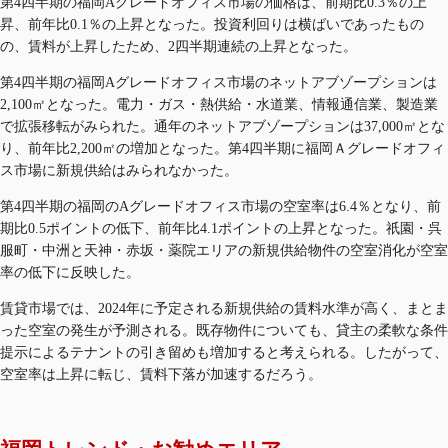
第4四半期の福岡Aグレードオフィス市場の価格は、前期比0.3％の上
昇、前年比0.1％の上昇となった。投資利回りは横ばいであったもの
の、賃料が上昇したため、2四半期連続の上昇となった。
第4四半期の福岡Aグレードオフィス市場のネットアブゾープションは
2,100㎡となった。電力・ガス・熱供給・水道業、情報通信業、製造業
で拡張移転がみられた。通年のネットアブゾープションは37,000㎡とな
り、前年比2,200㎡の増加となった。第4四半期に福岡Ａグレードオフィ
ス市場に新規供給はみられなかった。
第4四半期の福岡のAグレードオフィス市場の空室率は6.4％となり、前
期比0.5ポイントの低下、前年比4.1ポイントの上昇となった。祇園・呉
服町・中洲と天神・赤坂・薬院エリアの新規供給物件の空室消化が空室
率の低下に反映した。
賃貸市場では、2024年に予定される新規供給の賃料水準が高く、まとま
った空室の発生が予測される。既存物件についても、貸主の柔軟な条件
提示によるテナントの引き留めも増加すると考えられる。したがって、
空室率は上昇に転じ、賃料下落が加速するだろう。