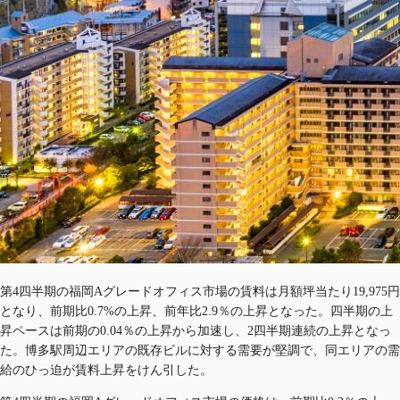
第4四半期の福岡Aグレードオフィス市場の賃料は月額坪当たり19,975円
となり、前期比0.7%の上昇、前年比2.9％の上昇となった。四半期の上
昇ペースは前期の0.04％の上昇から加速し、2四半期連続の上昇となっ
た。博多駅周辺エリアの既存ビルに対する需要が堅調で、同エリアの需
給のひっ迫が賃料上昇をけん引した。