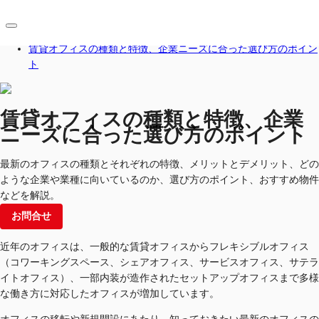
ホーム
ブログ
賃貸オフィスの種類と特徴、企業ニーズに合った選び方のポイン
ト
JP
オフィス・事務所
賃貸オフィスの種類と特徴、企業
お電話
お問合せ
倉庫・物流センター
ニーズに合った選び方のポイント
地図検索
最新のオフィスの種類とそれぞれの特徴、メリットとデメリット、どの
ような企業や業種に向いているのか、選び方のポイント、おすすめ物件
記事
などを解説。
お問合せ
仲介会社様はこちらへ
お気に入り
近年のオフィスは、一般的な賃貸オフィスからフレキシブルオフィス
（コワーキングスペース、シェアオフィス、サービスオフィス、サテラ
イトオフィス）、一部内装が造作されたセットアップオフィスまで多様
な働き方に対応したオフィスが増加しています。​