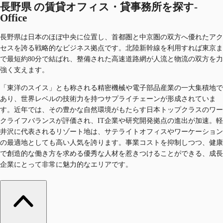
長野県 の賃貸オフィス・貸事務所を探す-
Office
長野県は日本のほぼ中央に位置し、首都圏と中京圏の双方へ優れたアク
セスを誇る戦略的なビジネス拠点です。北陸新幹線を利用すれば東京ま
で最短約80分で結ばれ、整備された高速道路網が人流と物流の双方を力
強く支えます。
「東洋のスイス」とも称される精密機械や電子部品産業の一大集積地で
あり、世界レベルの技術力を持つサプライチェーンが形成されていま
す。近年では、その豊かな自然環境がもたらす日本トップクラスのワー
クライフバランスが評価され、IT企業や研究開発拠点の進出が加速。軽
井沢に代表されるリゾート地は、サテライトオフィスやワーケーション
の最適地としても高い人気を誇ります。事業コストを抑制しつつ、健康
で創造的な働き方を求める優秀な人材を惹きつけることができる、成長
企業にとって非常に魅力的なエリアです。