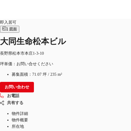
オフィス
物件ID：
JPN-P-00044V
即入居可
1
図面
大同生命松本ビル
オフィス・事務所
倉庫・物流センター
地図検索
長野県松本市本庄1-3-10
坪単価：お問い合せください
募集面積：
71.07 坪
/
235 m²
お問い合わせ
お電話
共有する
物件詳細
物件概要
所在地