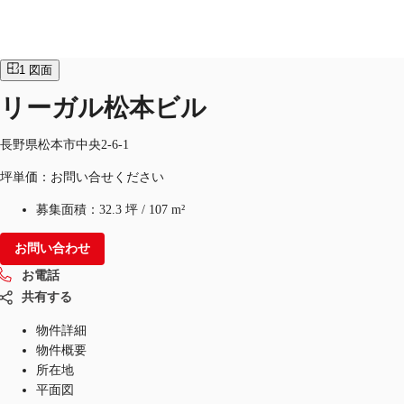
オフィス
物件ID：
JPN-P-002878
1
図面
JP
リーガル松本ビル
オフィス・事務所
お電話
お問合せ
長野県松本市中央2-6-1
倉庫・物流センター
坪単価：お問い合せください
地図検索
募集面積：
32.3 坪
/
107 m²
記事
お問い合わせ
仲介会社様はこちらへ
お電話
共有する
お気に入り
物件詳細
物件概要
所在地
平面図