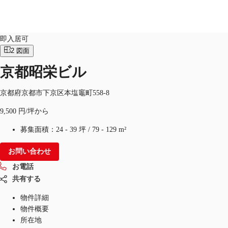
オフィス
物件ID：
JPN-P-001C5I
即入居可
2
図面
JP
京都昭栄ビル
オフィス・事務所
お電話
お問合せ
倉庫・物流センター
京都府京都市下京区本塩竈町558-8
9,500 円/坪から
地図検索
募集面積：
24 - 39 坪
/
79 - 129 m²
記事
お問い合わせ
仲介会社様はこちらへ
お電話
お気に入り
共有する
物件詳細
物件概要
所在地