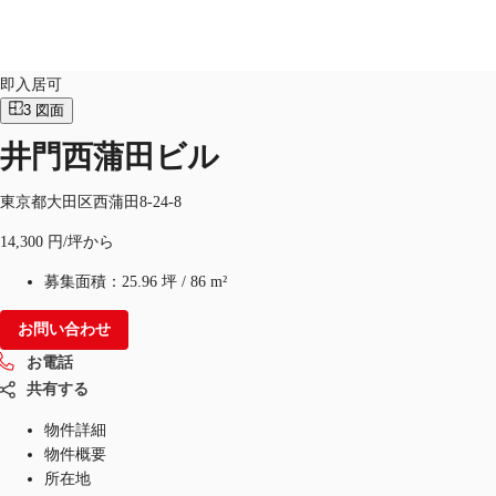
オフィス
物件ID：
JPN-P-000SWD
即入居可
3
図面
JP
井門西蒲田ビル
オフィス・事務所
お電話
お問合せ
倉庫・物流センター
東京都大田区西蒲田8-24-8
14,300 円/坪から
地図検索
募集面積：
25.96 坪
/
86 m²
記事
お問い合わせ
仲介会社様はこちらへ
お電話
お気に入り
共有する
物件詳細
物件概要
所在地