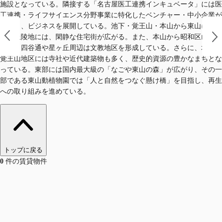
施設となっている。隣接する「名古屋医工連携インキュベータ」には医
工連携・ライフサイエンス分野事業に特化したベンチャー・中小企業が
集まり、ビジネスを展開している。池下・覚王山・本山から東山にかけ
ての丘陵地には、閑静な住宅街が広がる。また、本山から昭和区山手通
に続く四谷通や星ヶ丘周辺は文教地区を形成している。さらに、城山・
覚王山地区には寺社や近代建築物も多く、歴史的資源の豊かなまちとな
っている。東部には国内最大級の「なごや東山の森」が広がり、その一
部である東山動植物園では「人と自然をつなぐ懸け橋」を目指し、再生
への取り組みを進めている。
トップに戻る
0
件の賃貸物件