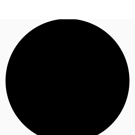
JP
オフィス・事務所
お電話
お問合せ
倉庫・物流センター
地図検索
記事
仲介会社様はこちらへ
お気に入り