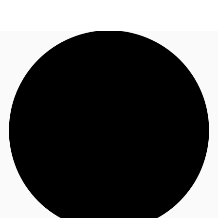
JP
オフィス・事務所
お電話
お問合せ
倉庫・物流センター
地図検索
記事
仲介会社様はこちらへ
お気に入り