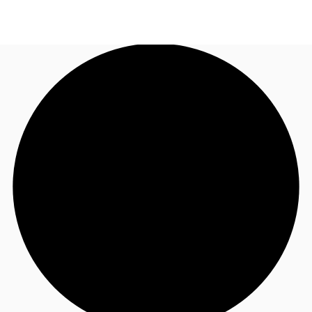
JP
オフィス・事務所
お電話
お問合せ
倉庫・物流センター
地図検索
記事
仲介会社様はこちらへ
お気に入り