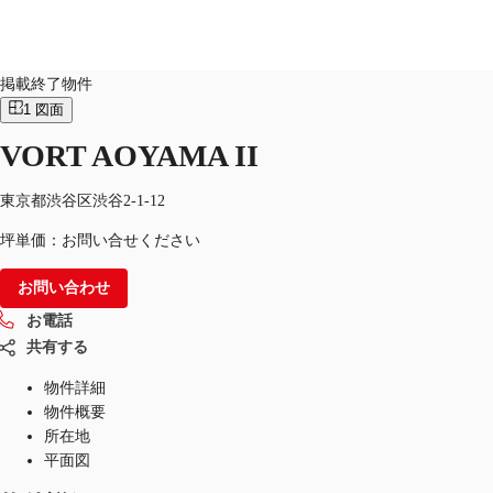
オフィス
物件ID：
JPN-P-000Y7S
掲載終了物件
1
図面
JP
VORT AOYAMA II
オフィス・事務所
お電話
お問合せ
倉庫・物流センター
東京都渋谷区渋谷2-1-12
坪単価：お問い合せください
地図検索
お問い合わせ
記事
お電話
仲介会社様はこちらへ
共有する
お気に入り
物件詳細
物件概要
所在地
平面図