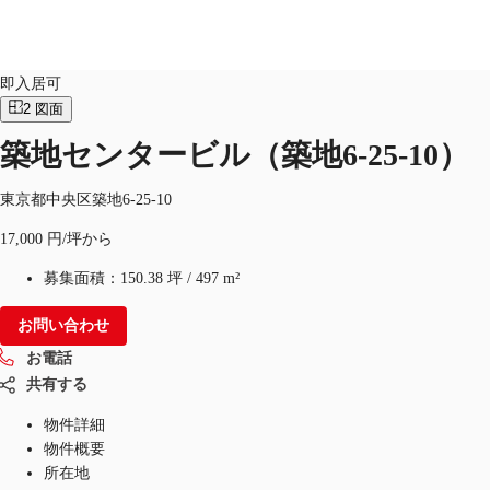
オフィス
物件ID：
JPN-P-000JKW
即入居可
2
図面
築地センタービル（築地6-25-10）
オフィス・事務所
倉庫・物流センター
地図検索
東京都中央区築地6-25-10
17,000 円/坪から
募集面積：
150.38 坪
/
497 m²
お問い合わせ
お電話
共有する
物件詳細
物件概要
所在地