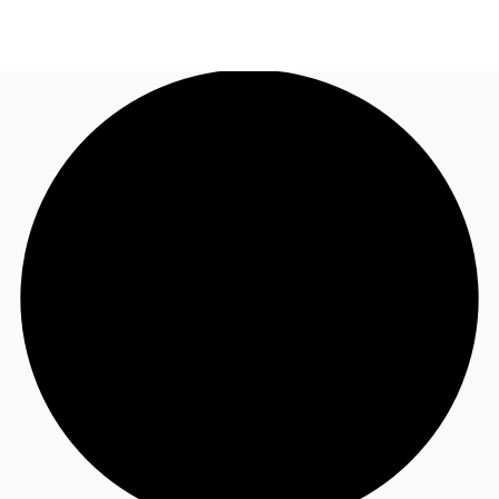
JP
オフィス・事務所
お電話
お問合せ
倉庫・物流センター
地図検索
記事
仲介会社様はこちらへ
お気に入り