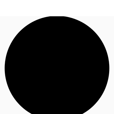
JP
オフィス・事務所
お電話
お問合せ
倉庫・物流センター
地図検索
記事
仲介会社様はこちらへ
お気に入り