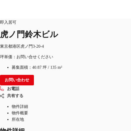
オフィス
物件ID：
JPN-P-001S2I
即入居可
虎ノ門鈴木ビル
オフィス・事務所
倉庫・物流センター
地図検索
東京都港区虎ノ門3-20-4
坪単価：お問い合せください
募集面積：
40.87 坪
/
135 m²
お問い合わせ
お電話
共有する
物件詳細
物件概要
所在地
物件詳細