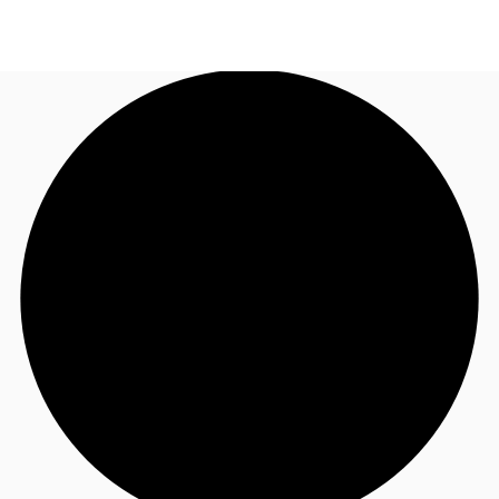
JP
オフィス・事務所
お電話
お問合せ
倉庫・物流センター
地図検索
記事
仲介会社様はこちらへ
お気に入り