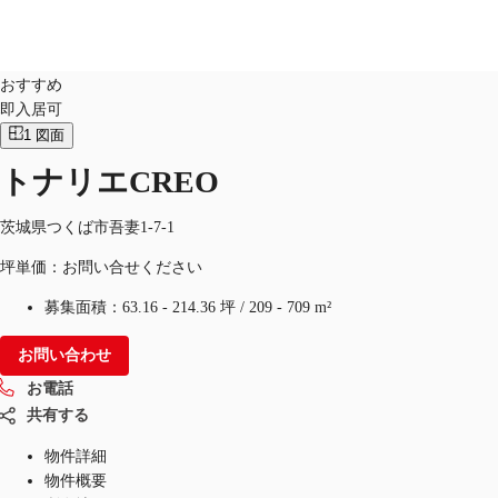
オフィス
物件ID：
JPN-P-003FLG
おすすめ
即入居可
JP
1
図面
オフィス・事務所
お電話
お問合せ
トナリエCREO
倉庫・物流センター
茨城県つくば市吾妻1-7-1
地図検索
坪単価：お問い合せください
記事
募集面積：
63.16 - 214.36 坪
/
209 - 709 m²
仲介会社様はこちらへ
お問い合わせ
お気に入り
お電話
共有する
物件詳細
物件概要