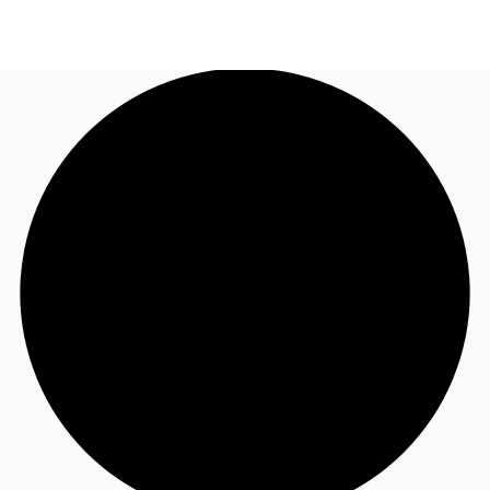
JP
オフィス・事務所
お電話
お問合せ
倉庫・物流センター
地図検索
記事
仲介会社様はこちらへ
お気に入り