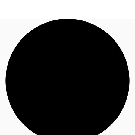
JP
オフィス・事務所
お電話
お問合せ
倉庫・物流センター
地図検索
記事
仲介会社様はこちらへ
お気に入り