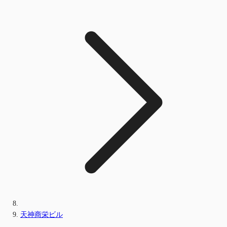
天神商栄ビル