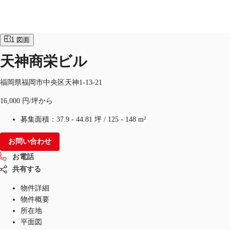
オフィス
物件ID：
JPN-P-001LUK
1
図面
JP
天神商栄ビル
オフィス・事務所
お電話
お問合せ
福岡県福岡市中央区天神1-13-21
倉庫・物流センター
16,000 円/坪から
地図検索
募集面積：
37.9 - 44.81 坪
/
125 - 148 m²
記事
お問い合わせ
仲介会社様はこちらへ
お電話
共有する
お気に入り
物件詳細
物件概要
所在地
平面図