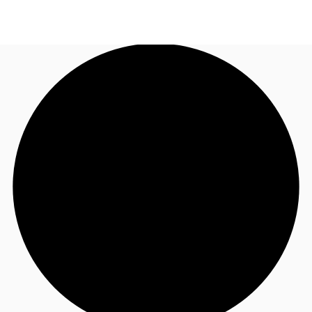
JP
オフィス・事務所
お電話
お問合せ
倉庫・物流センター
地図検索
記事
仲介会社様はこちらへ
お気に入り