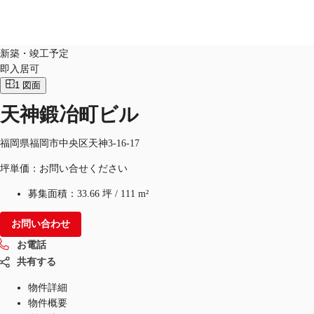
オフィス
物件ID：
JPN-P-005TIN
新築・竣工予定
即入居可
1
図面
オフィス・事務所
倉庫・物流センター
地図検索
天神鍛冶町ビル
福岡県福岡市中央区天神3-16-17
坪単価：お問い合せください
募集面積：
33.66 坪
/
111 m²
お問い合わせ
お電話
共有する
物件詳細
物件概要