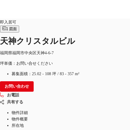
オフィス
物件ID：
JPN-P-001G95
即入居可
1
図面
JP
天神クリスタルビル
オフィス・事務所
お電話
お問合せ
倉庫・物流センター
福岡県福岡市中央区天神4-6-7
坪単価：お問い合せください
地図検索
募集面積：
25.02 - 108 坪
/
83 - 357 m²
記事
お問い合わせ
仲介会社様はこちらへ
お電話
お気に入り
共有する
物件詳細
物件概要
所在地