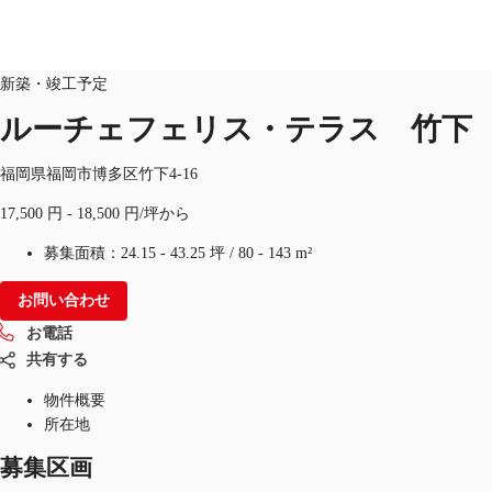
オフィス
物件ID：
JPN-P-00BLUH
新築・竣工予定
JP
ルーチェフェリス・テラス 竹下
オフィス・事務所
お電話
お問合せ
福岡県福岡市博多区竹下4-16
倉庫・物流センター
17,500 円 - 18,500 円/坪から
地図検索
募集面積：
24.15 - 43.25 坪
/
80 - 143 m²
記事
お問い合わせ
お電話
仲介会社様はこちらへ
共有する
お気に入り
物件概要
所在地
募集区画