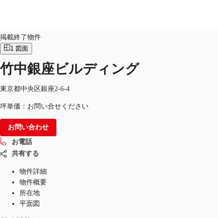
オフィス
物件ID：
JPN-P-000I7M
掲載終了物件
1
図面
JP
竹中銀座ビルディング
オフィス・事務所
お電話
お問合せ
倉庫・物流センター
東京都中央区銀座2-6-4
坪単価：お問い合せください
地図検索
お問い合わせ
記事
お電話
仲介会社様はこちらへ
共有する
お気に入り
物件詳細
物件概要
所在地
平面図