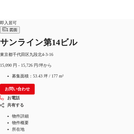
オフィス
物件ID：
JPN-P-000NXB
即入居可
1
図面
サンライン第14ビル
オフィス・事務所
倉庫・物流センター
地図検索
東京都千代田区九段北4-3-16
15,090 円 - 15,726 円/坪から
募集面積：
53.43 坪
/
177 m²
お問い合わせ
お電話
共有する
物件詳細
物件概要
所在地