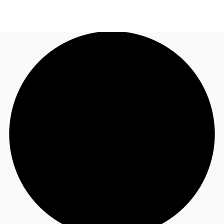
JP
オフィス・事務所
お電話
お問合せ
倉庫・物流センター
地図検索
記事
仲介会社様はこちらへ
お気に入り