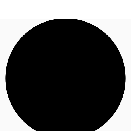
JP
オフィス・事務所
お電話
お問合せ
倉庫・物流センター
地図検索
記事
仲介会社様はこちらへ
お気に入り