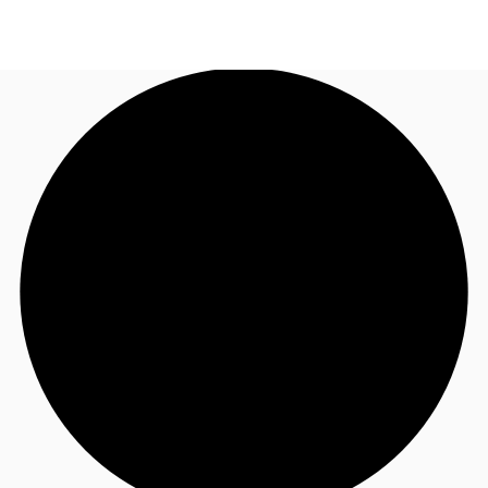
JP
オフィス・事務所
お電話
お問合せ
倉庫・物流センター
地図検索
記事
仲介会社様はこちらへ
お気に入り