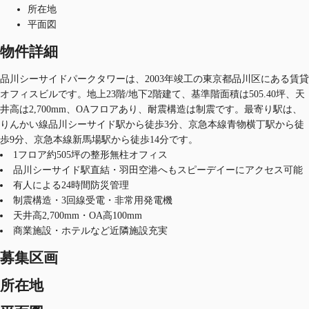
所在地
平面図
物件詳細
品川シーサイドパークタワーは、2003年竣工の東京都品川区にある賃貸
オフィスビルです。地上23階/地下2階建て、基準階面積は505.40坪、天
井高は2,700mm、OAフロアあり、耐震構造は制震です。最寄り駅は、
りんかい線品川シーサイド駅から徒歩3分、京急本線青物横丁駅から徒
歩9分、京急本線新馬場駅から徒歩14分です。
1フロア約505坪の整形無柱オフィス
品川シーサイド駅直結・羽田空港へもスピーデイーにアクセス可能
有人による24時間防災管理
制震構造・3回線受電・非常用発電機
天井高2,700mm・OA高100mm
商業施設・ホテルなど近隣施設充実
募集区画
所在地