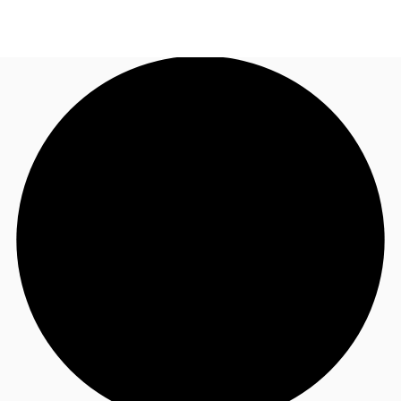
JP
オフィス・事務所
お電話
お問合せ
倉庫・物流センター
地図検索
記事
仲介会社様はこちらへ
お気に入り