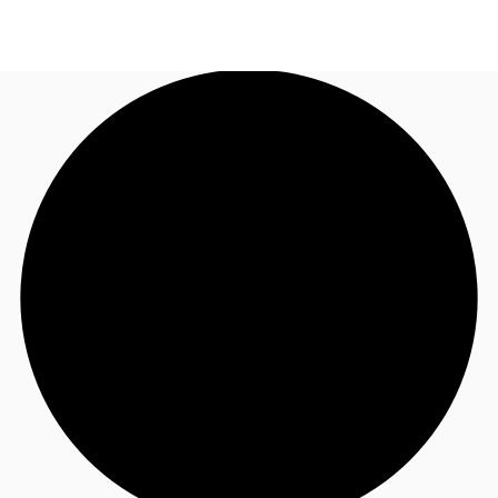
JP
オフィス・事務所
お電話
お問合せ
倉庫・物流センター
地図検索
記事
仲介会社様はこちらへ
お気に入り