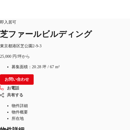
オフィス
物件ID：
JPN-P-005PTE
新築・竣工予定
即入居可
JP
芝ファールビルディング
オフィス・事務所
お電話
お問合せ
東京都港区芝公園2-9-3
倉庫・物流センター
25,000 円/坪から
地図検索
募集面積：
20.28 坪
/
67 m²
記事
お問い合わせ
お電話
仲介会社様はこちらへ
共有する
お気に入り
物件詳細
物件概要
所在地
物件詳細