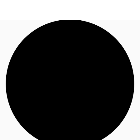
JP
オフィス・事務所
お電話
お問合せ
倉庫・物流センター
地図検索
記事
仲介会社様はこちらへ
お気に入り