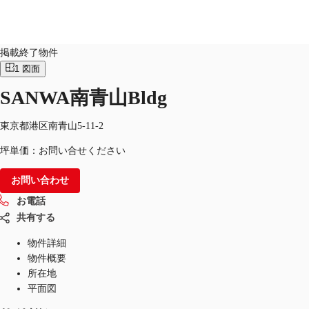
オフィス
物件ID：
JPN-P-000FVT
掲載終了物件
1
図面
JP
SANWA南青山Bldg
オフィス・事務所
お電話
お問合せ
倉庫・物流センター
東京都港区南青山5-11-2
坪単価：お問い合せください
地図検索
お問い合わせ
記事
お電話
仲介会社様はこちらへ
共有する
お気に入り
物件詳細
物件概要
所在地
平面図