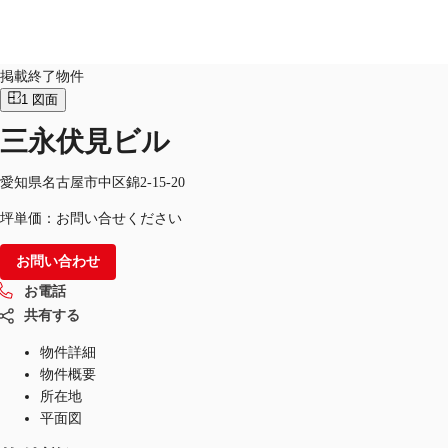
オフィス
物件ID：
JPN-P-000FSZ
掲載終了物件
1
図面
JP
三永伏見ビル
オフィス・事務所
お電話
お問合せ
倉庫・物流センター
愛知県名古屋市中区錦2-15-20
坪単価：お問い合せください
地図検索
お問い合わせ
記事
お電話
仲介会社様はこちらへ
共有する
お気に入り
物件詳細
物件概要
所在地
平面図